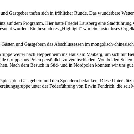
und Gastgeber trafen sich in fröhlicher Runde. Das wunderbare Wetter
z auf dem Programm. Hier hatte Friedel Lausberg eine Stadtführung vor
esucht wurden. Ein besonderes „Highlight“ war ein kostenloses Orgelko
en Gästen und Gastgebern das Abschlussessen im mongolisch-chinesisc
Gruppe weiter nach Heppenheim ins Haus am Maiberg, um sich mit Bergs
 tolle Gruppe aus Polen persönlich zu verabschieden. Von beiden Seite
tehen. Nach dem Besuch in Süd- und in Nordpolen könnten wir uns gut
5plus, den Gastgebern und den Spendern bedanken. Diese Unterstützun
bereitungsgruppe unter der Federführung von Erwin Fendrich, die sei