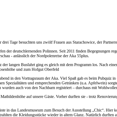
 drei Tage besuchten uns zwölf Frauen aus Starachowice, der Partners
fen der deutschlernenden Polinnen. Seit 2011 finden Begegnungen regelm
schau - anlässlich der Nordpolenreise der Aka 55plus.
 der langen Busfahrt ging es gleich mit dem Programm los. Nach einer
Rosenhöhe und zum Hofgut Oberfeld
end in den Vortragsraum der Aka. Viel Spaß gab es beim Pubquiz in
hen Spezialitäten und entsprechenden Getränken (u.a. Apfelwein) sorgt
n wurden auch von den Nachbarn registriert – durchaus mit Wohlwolle
 Mathildenhöhe auf unsere Gäste. Vorher durften sie - trotz Renovie
 Gäste in das Landesmuseum zum Besuch der Ausstellung „Chic“. Hier 
trahlten die Kleidungsstücke wieder in altem Glanz. Natürlich durften 