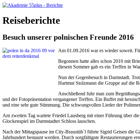
Reiseberichte
Besuch unserer polnischen Freunde 2016
Am 01.09.2016 war es wieder soweit. Für
Begonnen hatte alles schon 2010 mit Brie
diesem Sommer gab es ein Treffen in War
Nun der Gegenbesuch in Darmstadt. Trotz
Hartmut Stolzmann die Gruppe auf die 
Anschließend fuhr man zum Begrüßungsab
und der Fotopräsentation vergangener Treffen. Ein Buffet mit hessisc
und eine sehr gute Stimmung. Die schwungvollen Lieder der Polinne
Am zweiten Tag wartete Friedel Lausberg mit einer Führung über die
Glockenspiel im Darmstadter Schloss lauschen.
Nach der Mittagspause im City-Braustüb`l führte Sigrid Geisen die
Jahrhundert bestaunt werden. Durch sorgfältigste Restaurierungen ers