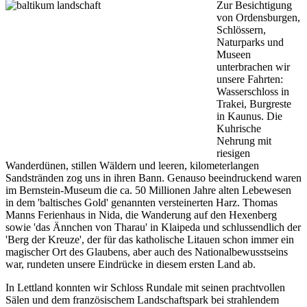
Zur Besichtigung
von Ordensburgen,
Schlössern,
Naturparks und
Museen
unterbrachen wir
unsere Fahrten:
Wasserschloss in
Trakei, Burgreste
in Kaunus. Die
Kuhrische
Nehrung mit
riesigen
Wanderdünen, stillen Wäldern und leeren, kilometerlangen
Sandstränden zog uns in ihren Bann. Genauso beeindruckend waren
im Bernstein-Museum die ca. 50 Millionen Jahre alten Lebewesen
in dem 'baltisches Gold' genannten versteinerten Harz. Thomas
Manns Ferienhaus in Nida, die Wanderung auf den Hexenberg
sowie 'das Ännchen von Tharau' in Klaipeda und schlussendlich der
'Berg der Kreuze', der für das katholische Litauen schon immer ein
magischer Ort des Glaubens, aber auch des Nationalbewusstseins
war, rundeten unsere Eindrücke in diesem ersten Land ab.
In Lettland konnten wir Schloss Rundale mit seinen prachtvollen
Sälen und dem französischem Landschaftspark bei strahlendem