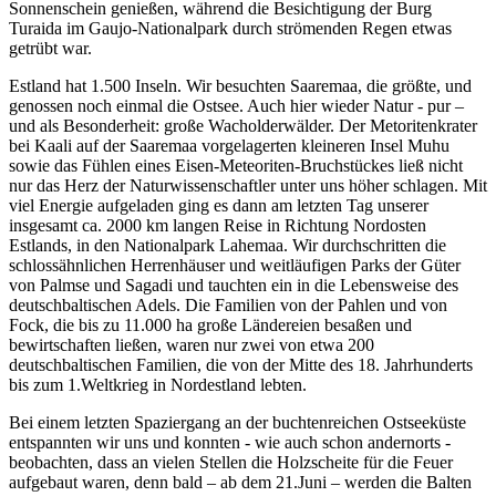
Sonnenschein genießen, während die Besichtigung der Burg
Turaida im Gaujo-Nationalpark durch strömenden Regen etwas
getrübt war.
Estland hat 1.500 Inseln. Wir besuchten Saaremaa, die größte, und
genossen noch einmal die Ostsee. Auch hier wieder Natur - pur –
und als Besonderheit: große Wacholderwälder. Der Metoritenkrater
bei Kaali auf der Saaremaa vorgelagerten kleineren Insel Muhu
sowie das Fühlen eines Eisen-Meteoriten-Bruchstückes ließ nicht
nur das Herz der Naturwissenschaftler unter uns höher schlagen. Mit
viel Energie aufgeladen ging es dann am letzten Tag unserer
insgesamt ca. 2000 km langen Reise in Richtung Nordosten
Estlands, in den Nationalpark Lahemaa. Wir durchschritten die
schlossähnlichen Herrenhäuser und weitläufigen Parks der Güter
von Palmse und Sagadi und tauchten ein in die Lebensweise des
deutschbaltischen Adels. Die Familien von der Pahlen und von
Fock, die bis zu 11.000 ha große Ländereien besaßen und
bewirtschaften ließen, waren nur zwei von etwa 200
deutschbaltischen Familien, die von der Mitte des 18. Jahrhunderts
bis zum 1.Weltkrieg in Nordestland lebten.
Bei einem letzten Spaziergang an der buchtenreichen Ostseeküste
entspannten wir uns und konnten - wie auch schon andernorts -
beobachten, dass an vielen Stellen die Holzscheite für die Feuer
aufgebaut waren, denn bald – ab dem 21.Juni – werden die Balten