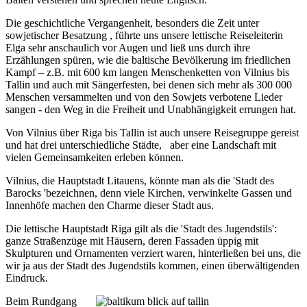
Die geschichtliche Vergangenheit, besonders die Zeit unter
sowjetischer Besatzung , führte uns unsere lettische Reiseleiterin
Elga sehr anschaulich vor Augen und ließ uns durch ihre
Erzählungen spüren, wie die baltische Bevölkerung im friedlichen
Kampf – z.B. mit 600 km langen Menschenketten von Vilnius bis
Tallin und auch mit Sängerfesten, bei denen sich mehr als 300 000
Menschen versammelten und von den Sowjets verbotene Lieder
sangen - den Weg in die Freiheit und Unabhängigkeit errungen hat.
Von Vilnius über Riga bis Tallin ist auch unsere Reisegruppe gereist
und hat drei unterschiedliche Städte, aber eine Landschaft mit
vielen Gemeinsamkeiten erleben können.
Vilnius, die Hauptstadt Litauens, könnte man als die 'Stadt des
Barocks 'bezeichnen, denn viele Kirchen, verwinkelte Gassen und
Innenhöfe machen den Charme dieser Stadt aus.
Die lettische Hauptstadt Riga gilt als die 'Stadt des Jugendstils':
ganze Straßenzüge mit Häusern, deren Fassaden üppig mit
Skulpturen und Ornamenten verziert waren, hinterließen bei uns, die
wir ja aus der Stadt des Jugendstils kommen, einen überwältigenden
Eindruck.
Beim Rundgang