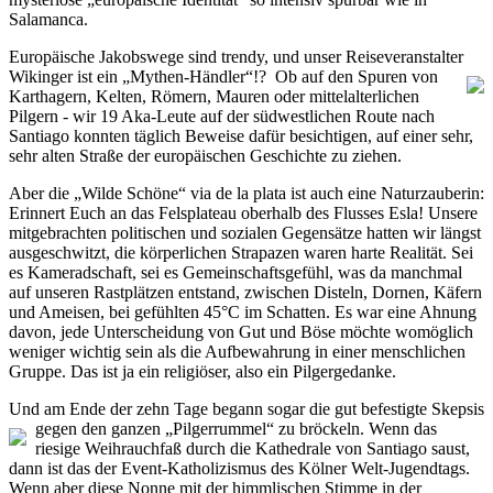
Salamanca.
Europäische Jakobswege sind trendy, und unser Reiseveranstalter
Wikinger ist ein „Mythen-Händler“!? Ob auf den Spuren von
Karthagern, Kelten, Römern, Mauren oder mittelalterlichen
Pilgern - wir 19 Aka-Leute auf der südwestlichen Route nach
Santiago konnten täglich Beweise dafür besichtigen, auf einer sehr,
sehr alten Straße der europäischen Geschichte zu ziehen.
Aber die „Wilde Schöne“ via de la plata ist auch eine Naturzauberin:
Erinnert Euch an das Felsplateau oberhalb des Flusses Esla! Unsere
mitgebrachten politischen und sozialen Gegensätze hatten wir längst
ausgeschwitzt, die körperlichen Strapazen waren harte Realität. Sei
es Kameradschaft, sei es Gemeinschaftsgefühl, was da manchmal
auf unseren Rastplätzen entstand, zwischen Disteln, Dornen, Käfern
und Ameisen, bei gefühlten 45°C im Schatten. Es war eine Ahnung
davon, jede Unterscheidung von Gut und Böse möchte womöglich
weniger wichtig sein als die Aufbewahrung in einer menschlichen
Gruppe. Das ist ja ein religiöser, also ein Pilgergedanke.
Und am Ende der zehn Tage begann sogar die gut befestigte Skepsis
gegen
den ganzen „Pilgerrummel“ zu bröckeln. Wenn das
riesige Weihrauchfaß durch die Kathedrale von Santiago saust,
dann ist das der Event-Katholizismus des Kölner Welt-Jugendtags.
Wenn aber diese Nonne mit der himmlischen Stimme in der