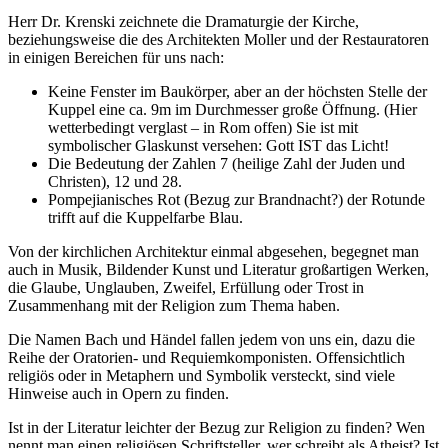
Herr Dr. Krenski zeichnete die Dramaturgie der Kirche,
beziehungsweise die des Architekten Moller und der Restauratoren
in einigen Bereichen für uns nach:
Keine Fenster im Baukörper, aber an der höchsten Stelle der
Kuppel eine ca. 9m im Durchmesser große Öffnung. (Hier
wetterbedingt verglast – in Rom offen) Sie ist mit
symbolischer Glaskunst versehen: Gott IST das Licht!
Die Bedeutung der Zahlen 7 (heilige Zahl der Juden und
Christen), 12 und 28.
Pompejianisches Rot (Bezug zur Brandnacht?) der Rotunde
trifft auf die Kuppelfarbe Blau.
Von der kirchlichen Architektur einmal abgesehen, begegnet man
auch in Musik, Bildender Kunst und Literatur großartigen Werken,
die Glaube, Unglauben, Zweifel, Erfüllung oder Trost in
Zusammenhang mit der Religion zum Thema haben.
Die Namen Bach und Händel fallen jedem von uns ein, dazu die
Reihe der Oratorien- und Requiemkomponisten. Offensichtlich
religiös oder in Metaphern und Symbolik versteckt, sind viele
Hinweise auch in Opern zu finden.
Ist in der Literatur leichter der Bezug zur Religion zu finden? Wen
nennt man einen religiösen Schriftsteller, wer schreibt als Atheist? Ist