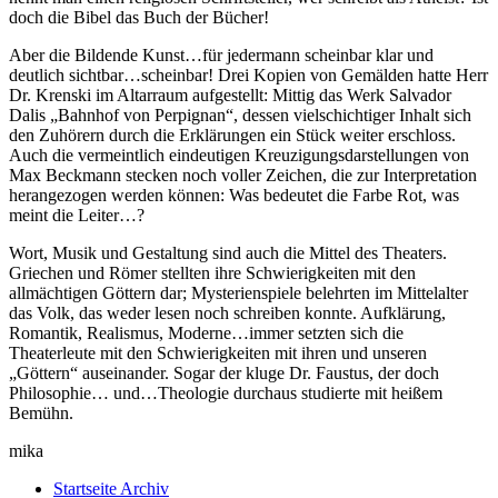
doch die Bibel das Buch der Bücher!
Aber die Bildende Kunst…für jedermann scheinbar klar und
deutlich sichtbar…scheinbar! Drei Kopien von Gemälden hatte Herr
Dr. Krenski im Altarraum aufgestellt: Mittig das Werk Salvador
Dalis „Bahnhof von Perpignan“, dessen vielschichtiger Inhalt sich
den Zuhörern durch die Erklärungen ein Stück weiter erschloss.
Auch die vermeintlich eindeutigen Kreuzigungsdarstellungen von
Max Beckmann stecken noch voller Zeichen, die zur Interpretation
herangezogen werden können: Was bedeutet die Farbe Rot, was
meint die Leiter…?
Wort, Musik und Gestaltung sind auch die Mittel des Theaters.
Griechen und Römer stellten ihre Schwierigkeiten mit den
allmächtigen Göttern dar; Mysterienspiele belehrten im Mittelalter
das Volk, das weder lesen noch schreiben konnte. Aufklärung,
Romantik, Realismus, Moderne…immer setzten sich die
Theaterleute mit den Schwierigkeiten mit ihren und unseren
„Göttern“ auseinander. Sogar der kluge Dr. Faustus, der doch
Philosophie… und…Theologie durchaus studierte mit heißem
Bemühn.
mika
Startseite Archiv