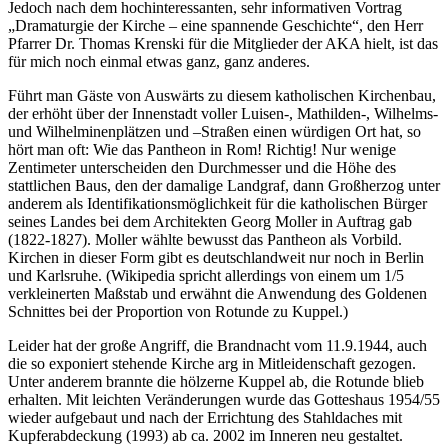
Jedoch nach dem hochinteressanten, sehr informativen Vortrag
„Dramaturgie der Kirche – eine spannende Geschichte“, den Herr
Pfarrer Dr. Thomas Krenski für die Mitglieder der AKA hielt, ist das
für mich noch einmal etwas ganz, ganz anderes.
Führt man Gäste von Auswärts zu diesem katholischen Kirchenbau,
der erhöht über der Innenstadt voller Luisen-, Mathilden-, Wilhelms-
und Wilhelminenplätzen und –Straßen einen würdigen Ort hat, so
hört man oft: Wie das Pantheon in Rom! Richtig! Nur wenige
Zentimeter unterscheiden den Durchmesser und die Höhe des
stattlichen Baus, den der damalige Landgraf, dann Großherzog unter
anderem als Identifikationsmöglichkeit für die katholischen Bürger
seines Landes bei dem Architekten Georg Moller in Auftrag gab
(1822-1827). Moller wählte bewusst das Pantheon als Vorbild.
Kirchen in dieser Form gibt es deutschlandweit nur noch in Berlin
und Karlsruhe. (Wikipedia spricht allerdings von einem um 1/5
verkleinerten Maßstab und erwähnt die Anwendung des Goldenen
Schnittes bei der Proportion von Rotunde zu Kuppel.)
Leider hat der große Angriff, die Brandnacht vom 11.9.1944, auch
die so exponiert stehende Kirche arg in Mitleidenschaft gezogen.
Unter anderem brannte die hölzerne Kuppel ab, die Rotunde blieb
erhalten. Mit leichten Veränderungen wurde das Gotteshaus 1954/55
wieder aufgebaut und nach der Errichtung des Stahldaches mit
Kupferabdeckung (1993) ab ca. 2002 im Inneren neu gestaltet.