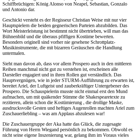
Schiffbrüchigen: König Alonso von Neapel, Sebastian, Gonzalo
und Antonio dar.
Geschickt versteht es der Regisseur Christian Weise mit nur vier
Hauptspielern die beiden gegnerischen Parteien abzubilden. Das
Wort Meisterleistung ist bestimmt nicht übertrieben, will man das
Bühnenbild und die überaus pfiffigen Kostüme bewerten.
Besonders originell sind vorher nie gesehene Schrottplatz-
Musikinstrumente, die mit bizarren Geräuschen die Handlung
untermalen.
Sieht man davon ab, dass vor allem Prospero auch in den mittleren
Reihen manchmal nicht gut zu verstehen ist, erscheinen alle
Darsteller engagiert und in ihren Rollen gut verständlich. Das
Hauptvergnügen, wie in jeder STURM-Aufführung zu erwarten ist,
bereitet Ariel, der Luftgeist und zauberkräftiger Untergebener des
Prospero. Die Schauspielerin musste nicht einmal erst den Mund
aufmachen, um mit quäkender Stimme die Shakespearetexte zu
rezitieren, allein schon die Kostümierung , die drollige Maske,
ausdrucksvolle Gesten und heftiges Augenrollen machten Ariel zum
Zuschauerliebling – was am Applaus abzulesen war!
Die Zuschauergruppe der Aka hatte das Glück, die zugesagte
Führung von Herrn Wiegand persönlich zu bekommen. Obwohl es
nicht seine eigene Inszenierung war, gelang ihm im Voraus vieles