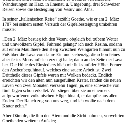
Wanderungen im Harz, in Ilmenau u. Umgebung, drei Schweizer
Reisen sowie die Besteigung von Vesuv und Ätna.
In seiner „Italienischen Reise“ erzählt Goethe, wie er am 2. März
1787 bei seinem ersten Versuch der Gipfelbesteigung umkehren
musste:
„Den 2. März bestieg ich den Vesuv, obgleich bei trübem Wetter
und umwölktem Gipfel. Fahrend gelangt‘ ich nach Resina, sodann
auf einem Maulthiere den Berg zwischen Weingärten hinauf; nun zu
Fuß über die Lava vom Jahre Ein und siebenzig, die schon feines
aber festes Moos auf sich erzeugt hatte; dann an der Seite der Lava
her. Die Hütte des Einsiedlers blieb mir links auf der Höhe. Ferner
den Aschenberg hinauf, welches eine sauere Arbeit ist. Zwei
Dritttheile dieses Gipfels waren mit Wolken bedeckt. Endlich
erreichten wir den alten nun ausgefüllten Krater, fanden die neuen
Laven von zwei Monaten vierzehn Tagen, ja, eine schwache von
fünf Tagen schon erkaltet. Wir stiegen über sie an einem erst
aufgeworfenen vulkanischen Hügel hinauf, er dampfte aus allen
Enden. Der Rauch zog von uns weg, und ich wollte nach dem
Krater gehn.“
Aber Dämpfe, die ihm den Atem und die Sicht nahmen, verwehrten
Goethe den weiteren Aufstieg.