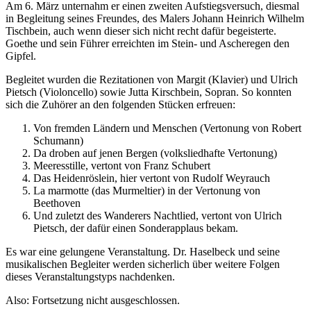
Am 6. März unternahm er einen zweiten Aufstiegsversuch, diesmal
in Begleitung seines Freundes, des Malers Johann Heinrich Wilhelm
Tischbein, auch wenn dieser sich nicht recht dafür begeisterte.
Goethe und sein Führer erreichten im Stein- und Ascheregen den
Gipfel.
Begleitet wurden die Rezitationen von Margit (Klavier) und Ulrich
Pietsch (Violoncello) sowie Jutta Kirschbein, Sopran. So konnten
sich die Zuhörer an den folgenden Stücken erfreuen:
Von fremden Ländern und Menschen (Vertonung von Robert
Schumann)
Da droben auf jenen Bergen (volksliedhafte Vertonung)
Meeresstille, vertont von Franz Schubert
Das Heidenröslein, hier vertont von Rudolf Weyrauch
La marmotte (das Murmeltier) in der Vertonung von
Beethoven
Und zuletzt des Wanderers Nachtlied, vertont von Ulrich
Pietsch, der dafür einen Sonderapplaus bekam.
Es war eine gelungene Veranstaltung. Dr. Haselbeck und seine
musikalischen Begleiter werden sicherlich über weitere Folgen
dieses Veranstaltungstyps nachdenken.
Also: Fortsetzung nicht ausgeschlossen.