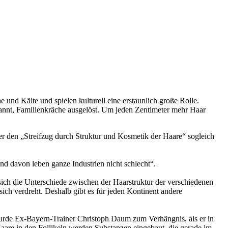
e und Kälte und spielen kulturell eine erstaunlich große Rolle.
nnt, Familienkräche ausgelöst. Um jeden Zentimeter mehr Haar
er den „Streifzug durch Struktur und Kosmetik der Haare“ sogleich
Und davon leben ganze Industrien nicht schlecht“.
ich die Unterschiede zwischen der Haarstruktur der verschiedenen
 sich verdreht. Deshalb gibt es für jeden Kontinent andere
 wurde Ex-Bayern-Trainer Christoph Daum zum Verhängnis, als er in
aare in den Follikeln werden Substanzen eingebaut, die gerade im