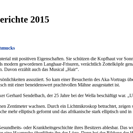
erichte 2015
chmucks
aterial mit positiven Eigenschaften. Sie schützen die Kopfhaut vor Sonn
s modern gewordenen Langhaar-Frisuren, verächtlich Zottelköpfe gena
. Davon erzählt auch das Musical „Hair“.
sönlichkeiten assoziiert. So kam einer Besucherin des Aka-Vortrags üb
sch mit einer beneidenswert prachtvollen Mähne ausgestattet ist.
miker Gerhard Sendelbach, der 25 Jahre bei der Wella beschäftigt war. „
n Zentimeter wachsen. Durch ein Lichtmikroskop betrachtet, zeigen s
sche mehr elliptisch geformt und das afrikanische stark elliptisch und in
 Gesundheits- oder Krankheitsgeschichte ihres Besitzers ablesbar. Das
er eine Haarprobe überführte ihn der Lüge. Denn bei der Bildung der H