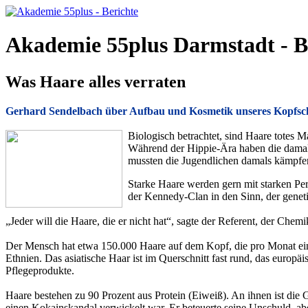
Akademie 55plus Darmstadt - B
Was Haare alles verraten
Gerhard Sendelbach über Aufbau und Kosmetik unseres Kopfs
Biologisch betrachtet, sind Haare totes M
Während der Hippie-Ära haben die damal
mussten die Jugendlichen damals kämpfen
Starke Haare werden gern mit starken Per
der Kennedy-Clan in den Sinn, der geneti
„Jeder will die Haare, die er nicht hat“, sagte der Referent, der Che
Der Mensch hat etwa 150.000 Haare auf dem Kopf, die pro Monat eine
Ethnien. Das asiatische Haar ist im Querschnitt fast rund, das europäi
Pflegeprodukte.
Haare bestehen zu 90 Prozent aus Protein (Eiweiß). An ihnen ist die
einen Kokainskandal verwickelt war. Er beteuerte seine Unschuld, ab