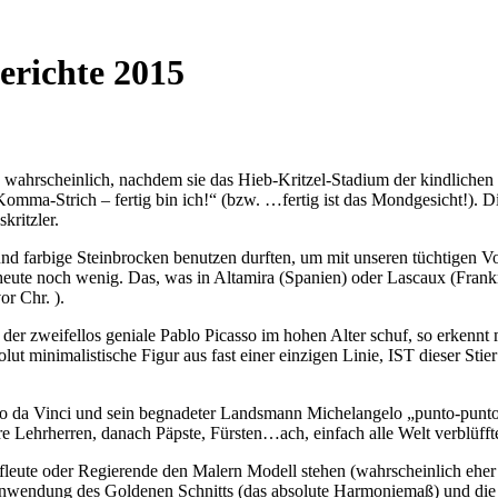
erichte 2015
wahrscheinlich, nachdem sie das Hieb-Kritzel-Stadium der kindlichen Mal
mma-Strich – fertig bin ich!“ (bzw. …fertig ist das Mondgesicht!). Di
kritzler.
und farbige Steinbrocken benutzen durften, um mit unseren tüchtigen 
ute noch wenig. Das, was in Altamira (Spanien) oder Lascaux (Frankrei
or Chr. ).
der zweifellos geniale Pablo Picasso im hohen Alter schuf, so erkennt 
 minimalistische Figur aus fast einer einzigen Linie, IST dieser Stier! 
 da Vinci und sein begnadeter Landsmann Michelangelo „punto-punto-v
hre Lehrherren, danach Päpste, Fürsten…ach, einfach alle Welt verblüfft
leute oder Regierende den Malern Modell stehen (wahrscheinlich eher 
Anwendung des Goldenen Schnitts (das absolute Harmoniemaß) und die 