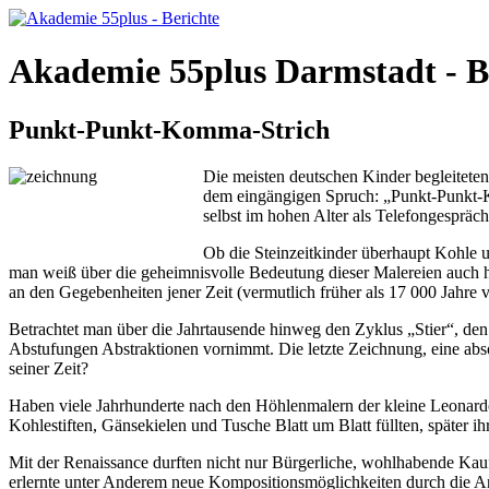
Akademie 55plus Darmstadt - B
Punkt-Punkt-Komma-Strich
Die meisten deutschen Kinder begleiteten 
dem eingängigen Spruch: „Punkt-Punkt-Ko
selbst im hohen Alter als Telefongesprächs
Ob die Steinzeitkinder überhaupt Kohle 
man weiß über die geheimnisvolle Bedeutung dieser Malereien auch he
an den Gegebenheiten jener Zeit (vermutlich früher als 17 000 Jahre v
Betrachtet man über die Jahrtausende hinweg den Zyklus „Stier“, den 
Abstufungen Abstraktionen vornimmt. Die letzte Zeichnung, eine absolut
seiner Zeit?
Haben viele Jahrhunderte nach den Höhlenmalern der kleine Leonardo
Kohlestiften, Gänsekielen und Tusche Blatt um Blatt füllten, später i
Mit der Renaissance durften nicht nur Bürgerliche, wohlhabende Kauf
erlernte unter Anderem neue Kompositionsmöglichkeiten durch die 