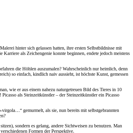
erei hinter sich gelassen hatten, ihre ersten Selbstbildnisse mit
e Karriere als Zeichengenie konnte beginnen, endete jedoch meistens
Vorfahren die Höhlen auszumalen? Wahrscheinlich nur heimlich, denn
ch) so einfach, kindlich naiv aussieht, ist höchste Kunst, gemessen
man, wie er aus einem nahezu naturgetreuen Bild des Tieres in 10
Picasso als Steinzeitkünstler – der Steinzeitkünstler ein Picasso
irgola…“ gemurmelt, als sie, nun bereits mit selbstgebrannten
en?
sitzen), sondern es gelang, andere Sichtweisen zu benutzen. Man
verschiedenen Formen der Perspektive.