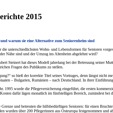
erichte 2015
lt und warum sie eine Alternative zum Seniorenheim sind
der die unterschiedlichsten Wohn- und Lebensformen für Senioren vorges
n der Nähe sind und der Umzug ins Altenheim abgelehnt wird?
 Hubert Steinert hat dieses Modell jahrelang bei der Betreuung seiner 
reichen Fragen des Publikums zu stellen.
ngung?“ so hieß der korrekte Titel seines Vortrages, denn längst nicht
taaten – Bulgarien, Rumänien – nach Deutschland. In ihrer Einführun
r. 1995 wurde die Pflegeversicherung eingeführt, die ersten kommerzi
 Kosten dafür lägen monatlich im fünfstelligen Bereich, zumindest be
renze und betreuten die hilfsbedürftigen Senioren: für einen Bruchtei
len wurden über 200 Pflegerinnen aus Osteuropa festgenommen und abg