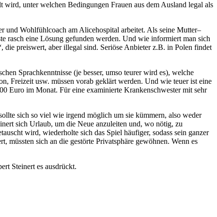
elt wird, unter welchen Bedingungen Frauen aus dem Ausland legal als
er und Wohlfühlcoach am Alicehospital arbeitet. Als seine Mutter–
ste rasch eine Lösung gefunden werden. Und wie informiert man sich
ie preiswert, aber illegal sind. Seriöse Anbieter z.B. in Polen findet
schen Sprachkenntnisse (je besser, umso teurer wird es), welche
on, Freizeit usw. müssen vorab geklärt werden. Und wie teuer ist eine
.000 Euro im Monat. Für eine examinierte Krankenschwester mit sehr
 sollte sich so viel wie irgend möglich um sie kümmern, also weder
nert sich Urlaub, um die Neue anzuleiten und, wo nötig, zu
auscht wird, wiederholte sich das Spiel häufiger, sodass sein ganzer
ert, müssten sich an die gestörte Privatsphäre gewöhnen. Wenn es
ert Steinert es ausdrückt.