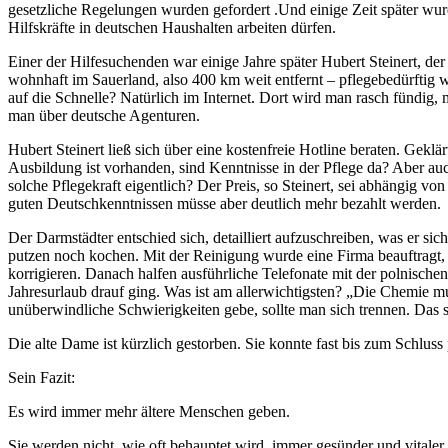
gesetzliche Regelungen wurden gefordert .Und einige Zeit später wur
Hilfskräfte in deutschen Haushalten arbeiten dürfen.
Einer der Hilfesuchenden war einige Jahre später Hubert Steinert, de
wohnhaft im Sauerland, also 400 km weit entfernt – pflegebedürftig
auf die Schnelle? Natürlich im Internet. Dort wird man rasch fündig, m
man über deutsche Agenturen.
Hubert Steinert ließ sich über eine kostenfreie Hotline beraten. Gek
Ausbildung ist vorhanden, sind Kenntnisse in der Pflege da? Aber auch
solche Pflegekraft eigentlich? Der Preis, so Steinert, sei abhängig
guten Deutschkenntnissen müsse aber deutlich mehr bezahlt werden.
Der Darmstädter entschied sich, detailliert aufzuschreiben, was er si
putzen noch kochen. Mit der Reinigung wurde eine Firma beauftragt, 
korrigieren. Danach halfen ausführliche Telefonate mit der polnischen
Jahresurlaub drauf ging. Was ist am allerwichtigsten? „Die Chemie mu
unüberwindliche Schwierigkeiten gebe, sollte man sich trennen. Das s
Die alte Dame ist kürzlich gestorben. Sie konnte fast bis zum Schluss
Sein Fazit:
Es wird immer mehr ältere Menschen geben.
Sie werden nicht, wie oft behauptet wird, immer gesünder und vitaler