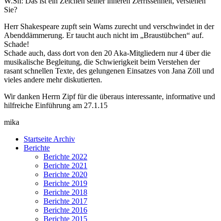
W.Sh: Das ist ein Zeichen seiner inneren Zerrissenheit, verstehen
Sie?
Herr Shakespeare zupft sein Wams zurecht und verschwindet in der
Abenddämmerung. Er taucht auch nicht im „Braustübchen“ auf.
Schade!
Schade auch, dass dort von den 20 Aka-Mitgliedern nur 4 über die
musikalische Begleitung, die Schwierigkeit beim Verstehen der
rasant schnellen Texte, des gelungenen Einsatzes von Jana Zöll und
vieles andere mehr diskutierten.
Wir danken Herrn Zipf für die überaus interessante, informative und
hilfreiche Einführung am 27.1.15
mika
Startseite Archiv
Berichte
Berichte 2022
Berichte 2021
Berichte 2020
Berichte 2019
Berichte 2018
Berichte 2017
Berichte 2016
Berichte 2015