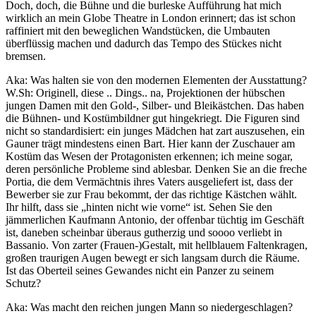
Doch, doch, die Bühne und die burleske Aufführung hat mich
wirklich an mein Globe Theatre in London erinnert; das ist schon
raffiniert mit den beweglichen Wandstücken, die Umbauten
überflüssig machen und dadurch das Tempo des Stückes nicht
bremsen.
Aka: Was halten sie von den modernen Elementen der Ausstattung?
W.Sh: Originell, diese .. Dings.. na, Projektionen der hübschen
jungen Damen mit den Gold-, Silber- und Bleikästchen. Das haben
die Bühnen- und Kostümbildner gut hingekriegt. Die Figuren sind
nicht so standardisiert: ein junges Mädchen hat zart auszusehen, ein
Gauner trägt mindestens einen Bart. Hier kann der Zuschauer am
Kostüm das Wesen der Protagonisten erkennen; ich meine sogar,
deren persönliche Probleme sind ablesbar. Denken Sie an die freche
Portia, die dem Vermächtnis ihres Vaters ausgeliefert ist, dass der
Bewerber sie zur Frau bekommt, der das richtige Kästchen wählt.
Ihr hilft, dass sie „hinten nicht wie vorne“ ist. Sehen Sie den
jämmerlichen Kaufmann Antonio, der offenbar tüchtig im Geschäft
ist, daneben scheinbar überaus gutherzig und soooo verliebt in
Bassanio. Von zarter (Frauen-)Gestalt, mit hellblauem Faltenkragen,
großen traurigen Augen bewegt er sich langsam durch die Räume.
Ist das Oberteil seines Gewandes nicht ein Panzer zu seinem
Schutz?
Aka: Was macht den reichen jungen Mann so niedergeschlagen?