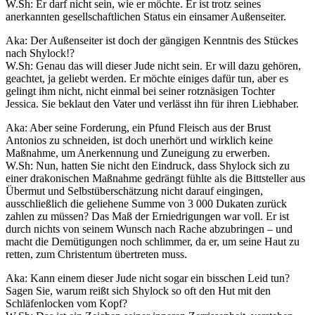
W.Sh: Er darf nicht sein, wie er möchte. Er ist trotz seines
anerkannten gesellschaftlichen Status ein einsamer Außenseiter.
Aka: Der Außenseiter ist doch der gängigen Kenntnis des Stückes
nach Shylock!?
W.Sh: Genau das will dieser Jude nicht sein. Er will dazu gehören,
geachtet, ja geliebt werden. Er möchte einiges dafür tun, aber es
gelingt ihm nicht, nicht einmal bei seiner rotznäsigen Tochter
Jessica. Sie beklaut den Vater und verlässt ihn für ihren Liebhaber.
Aka: Aber seine Forderung, ein Pfund Fleisch aus der Brust
Antonios zu schneiden, ist doch unerhört und wirklich keine
Maßnahme, um Anerkennung und Zuneigung zu erwerben.
W.Sh: Nun, hatten Sie nicht den Eindruck, dass Shylock sich zu
einer drakonischen Maßnahme gedrängt fühlte als die Bittsteller aus
Übermut und Selbstüberschätzung nicht darauf eingingen,
ausschließlich die geliehene Summe von 3 000 Dukaten zurück
zahlen zu müssen? Das Maß der Erniedrigungen war voll. Er ist
durch nichts von seinem Wunsch nach Rache abzubringen – und
macht die Demütigungen noch schlimmer, da er, um seine Haut zu
retten, zum Christentum übertreten muss.
Aka: Kann einem dieser Jude nicht sogar ein bisschen Leid tun?
Sagen Sie, warum reißt sich Shylock so oft den Hut mit den
Schläfenlocken vom Kopf?