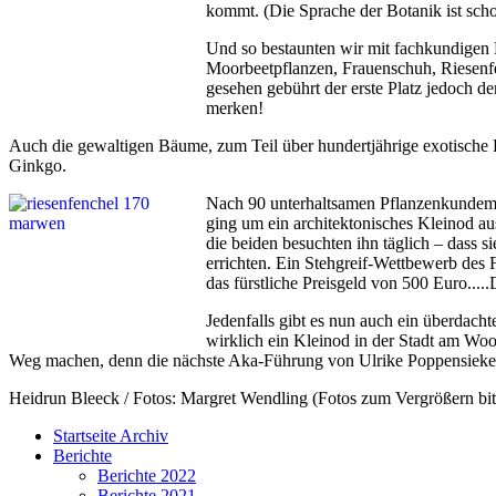
kommt. (Die Sprache der Botanik ist sch
Und so bestaunten wir mit fachkundigen 
Moorbeetpflanzen, Frauenschuh, Riesenfe
gesehen gebührt der erste Platz jedo
merken!
Auch die gewaltigen Bäume, zum Teil über hundertjährige exotische P
Ginkgo.
Nach 90 unterhaltsamen Pflanzenkundeminu
ging um ein architektonisches Kleinod a
die beiden besuchten ihn täglich – dass
errichten. Ein Stehgreif-Wettbewerb des
das fürstliche Preisgeld von 500 Euro...
Jedenfalls gibt es nun auch ein überdach
wirklich ein Kleinod in der Stadt am Woog
Weg machen, denn die nächste Aka-Führung von Ulrike Poppensieker is
Heidrun Bleeck / Fotos: Margret Wendling (Fotos zum Vergrößern bitt
Startseite Archiv
Berichte
Berichte 2022
Berichte 2021