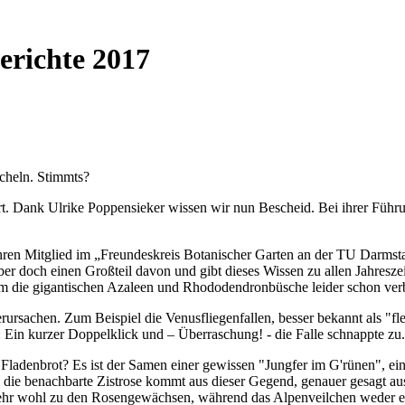
erichte 2017
cheln. Stimmts?
hrt. Dank Ulrike Poppensieker wissen wir nun Bescheid. Bei ihrer Fü
ahren Mitglied im „Freundeskreis Botanischer Garten an der TU Darmstad
ber doch einen Großteil davon und gibt dieses Wissen zu allen Jahresze
em die gigantischen Azaleen und Rhododendronbüsche leider schon ver
ursachen. Zum Beispiel die Venusfliegenfallen, besser bekannt als "f
t: Ein kurzer Doppelklick und – Überraschung! - die Falle schnappte zu.
ladenbrot? Es ist der Samen einer gewissen "Jungfer im G'rünen", ein
 die benachbarte Zistrose kommt aus dieser Gegend, genauer gesagt aus 
ehr wohl zu den Rosengewächsen, während das Alpenveilchen weder ei