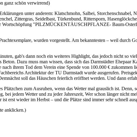
on ganz schön verwirrend)
Erklärungen unter anderem: Klatschmohn, Salbei, Storchenschnabel, N
nchel, Zittergras, Seidelbast, Türkenbund, Rittersporn, Hasenglöckche
ch der Wortschöpfung "PILZMÜCKENTÄUSCHPFLANZE- Baum-Osterluzei"
rachtexemplare, wurden vorgestellt. Am bekanntesten – weil durch Goet
ten, gab's dann noch ein weiteres Highlight, das jedoch nicht so viel
us Beton. Dazu muss man wissen, dass sich das Darmstädter Ehepaar Ka
 sie nach ihrem Tod dem Verein eine Spende von 100.000 € zukommen li
 Fachbereichs Architektur der TU Darmstadt wurde ausgerufen. Preis
..Demnächst soll das Häuschen feierlich eröffnet werden. Und dann erfa
tes Plätzchen zum Ausruhen, wenn das Wetter mal grauslich ist. Denn, s
, bei jedem Wetter und zu jeder Jahreszeit, Wer schon länger nicht meh
t erst wieder im Herbst – und die Plätze sind immer sehr schnell aus
e anklicken.)