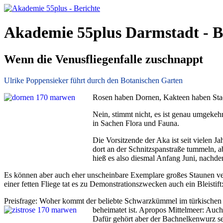
Akademie 55plus Darmstadt - B
Wenn die Venusfliegenfalle zuschnappt
Ulrike Poppensieker führt durch den Botanischen Garten
Rosen haben Dornen, Kakteen haben Sta
Nein, stimmt nicht, es ist genau umgeke
in Sachen Flora und Fauna.
Die Vorsitzende der Aka ist seit vielen J
dort an der Schnitzspanstraße tummeln, a
hieß es also diesmal Anfang Juni, nachd
Es können aber auch eher unscheinbare Exemplare großes Staunen ver
einer fetten Fliege tat es zu Demonstrationszwecken auch ein Bleistif
Preisfrage: Woher kommt der beliebte Schwarzkümmel im türkischen F
beheimatet ist. Apropos Mittelmeer: Auch
Dafür gehört aber der Bachnelkenwurz s