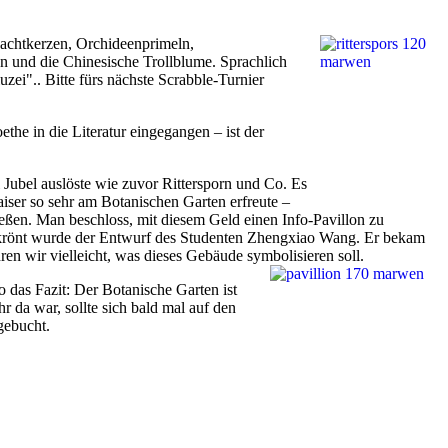
achtkerzen, Orchideenprimeln,
n und die Chinesische Trollblume. Sprachlich
.. Bitte fürs nächste Scrabble-Turnier
he in die Literatur eingegangen – ist der
 Jubel auslöste wie zuvor Rittersporn und Co. Es
iser so sehr am Botanischen Garten erfreute –
eßen. Man beschloss, mit diesem Geld einen Info-Pavillon zu
gekrönt wurde der Entwurf des Studenten Zhengxiao Wang. Er bekam
hren wir vielleicht, was dieses Gebäude symbolis
ieren soll.
o das Fazit: Der Botanische Garten ist
r da war, sollte sich bald mal auf den
gebucht.