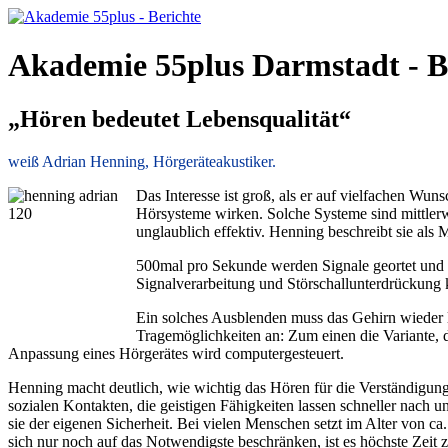
Akademie 55plus Darmstadt - B
„Hören bedeutet Lebensqualität“
weiß Adrian Henning, Hörgeräteakustiker.
Das Interesse ist groß, als er auf vielfachen W
Hörsysteme wirken. Solche Systeme sind mittlerwe
unglaublich effektiv. Henning beschreibt sie als 
500mal pro Sekunde werden Signale geortet und e
Signalverarbeitung und Störschallunterdrückung 
Ein solches Ausblenden muss das Gehirn wieder le
Tragemöglichkeiten an: Zum einen die Variante, 
Anpassung eines Hörgerätes wird computergesteuert.
Henning macht deutlich, wie wichtig das Hören für die Verständigun
sozialen Kontakten, die geistigen Fähigkeiten lassen schneller nach 
sie der eigenen Sicherheit. Bei vielen Menschen setzt im Alter von c
sich nur noch auf das Notwendigste beschränken, ist es höchste Zei