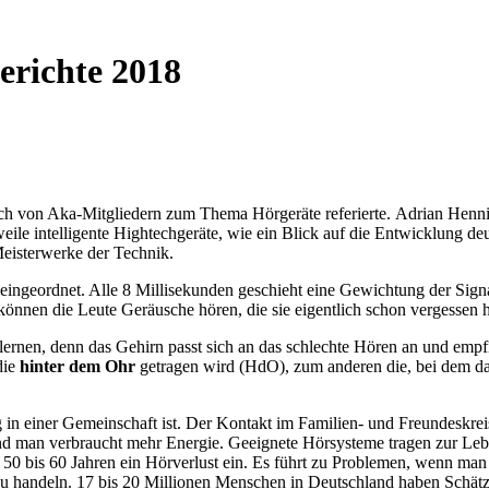
erichte 2018
unsch von Aka-Mitgliedern zum Thema Hörgeräte referierte. Adrian Henn
ile intelligente Hightechgeräte, wie ein Blick auf die Entwicklung deu
Meisterwerke der Technik.
ingeordnet. Alle 8 Millisekunden geschieht eine Gewichtung der Signal
können die Leute Geräusche hören, die sie eigentlich schon vergessen
rnen, denn das Gehirn passt sich an das schlechte Hören an und empfin
die
hinter dem Ohr
getragen wird (HdO), zum anderen die, bei dem da
g in einer Gemeinschaft ist. Der Kontakt im Familien- und Freundeskre
und man verbraucht mehr Energie. Geeignete Hörsysteme tragen zur Leben
a. 50 bis 60 Jahren ein Hörverlust ein. Es führt zu Problemen, wenn ma
t zu handeln. 17 bis 20 Millionen Menschen in Deutschland haben Schä