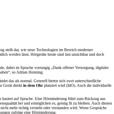
ing stellt dar, wie neue Technologien im Bereich moderner
tlich werden lässt. Hörgeräte heute sind fast unsichtbar und doch
e, dabei ist Sprache vorrangig „Dank offener Versorgung, digitaler
 haben“, so Adrian Henning.
det das als normal. Generell bieten sich zwei unterschiedliche
s Gerät direkt
in dem
Ohr
platziert wird (IdO). Auch die individuelle
is basiert auf Sprache. Eine Hörminderung führt zum Rückzug aus
squalität bei und ermöglichen es, geistig fit zu bleiben. Auch dienen
n nicht mehr richtig versteht oder verstanden wird. Wenn Gespräche
tzungen zufolge eine Hörminderung.