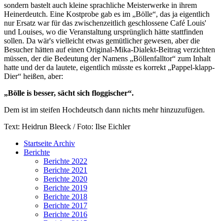
sondern bastelt auch kleine sprachliche Meisterwerke in ihrem
Heinerdeutch. Eine Kostprobe gab es im „Bölle“, das ja eigentlich
nur Ersatz war für das zwischenzeitlich geschlossene Café Louis'
und Louises, wo die Veranstaltung ursprünglich hätte stattfinden
sollen. Da wär's vielleicht etwas gemütlicher gewesen, aber die
Besucher hätten auf einen Original-Mika-Dialekt-Beitrag verzichten
müssen, der die Bedeutung der Namens „Böllenfalltor“ zum Inhalt
hatte und der da lautete, eigentlich müsste es korrekt „Pappel-klapp-
Dier“ heißen, aber:
„
Bölle is besser, sächt sich floggischer“.
Dem ist im steifen Hochdeutsch dann nichts mehr hinzuzufügen.
Text: Heidrun Bleeck / Foto: Ilse Eichler
Startseite Archiv
Berichte
Berichte 2022
Berichte 2021
Berichte 2020
Berichte 2019
Berichte 2018
Berichte 2017
Berichte 2016