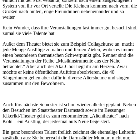
einfach mit der Post versandt, sondern nach einem ausgeklügelten
System von ihr vor Ort verteilt: Die Kleinen kommen nach vorn, die
Großen nach hinten, enge Freundinnen nebeneinander und so
weiter.
Kein Wunder, dass ihre Veranstaltungen fast immer gut besucht sind,
zumal sie viele Talente hat.
Außer dem Theater bietet sie zum Beispiel Collagekurse an, macht
jede Menge Ausflüge zu nahen und fernen Zielen, wobei es immer
einen besonderen thematischen Schwerpunkt gibt. Renner sind die
Veranstaltungen der Reihe „Musikinstrumente aus der Nähe
betrachtet.“ Aber auch der Aka-Chor liegt ihr am Herzen. Zwar
möchte er keine öffentlichen Auftritte absolvieren, die 40
Sängerinnen gehen aber dafür in diverse Altersheime und singen
zusammen mit den Bewohnern.
Auch fürs nächste Semester ist schon wieder allerlei geplant. Neben
den Besuchen im Staatstheater Darmstadt sowie im Bessunger
Kikeriki-Theater geht es zum renommierten „Altentheater“ nach
Köln – ein Ausflug, der jedesmal aufs Neue begeistert.
Ein ganz besonderes Talent freilich zeichnet die ehemalige Lehrerin
zusätzlich aus: Sie beherrscht die Darmstädter Mundart nicht nur,