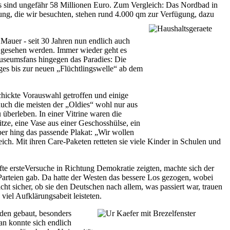
as sind ungefähr 58 Millionen Euro. Zum Vergleich: Das Nordbad in
ung, die wir besuchten, stehen rund 4.000 qm zur Verfügung, dazu
Mauer - seit 30 Jahren nun endlich auch
 gesehen werden. Immer wieder geht es
Museumsfans hingegen das Paradies: Die
ges bis zur neuen „Flüchtlingswelle“ ab dem
chickte Vorauswahl getroffen und einige
auch die meisten der „Oldies“ wohl nur aus
überleben. In einer Vitrine waren die
tze, eine Vase aus einer Geschosshülse, ein
er hing das passende Plakat: „Wir wollen
ich. Mit ihren Care-Paketen retteten sie viele Kinder in Schulen und
fte ersteVersuche in Richtung Demokratie zeigten, machte sich der
Parteien gab. Da hatte der Westen das bessere Los gezogen, wobei
icht sicher, ob sie den Deutschen nach allem, was passiert war, trauen
viel Aufklärungsabeit leisteten.
rden gebaut, besonders
an konnte sich endlich