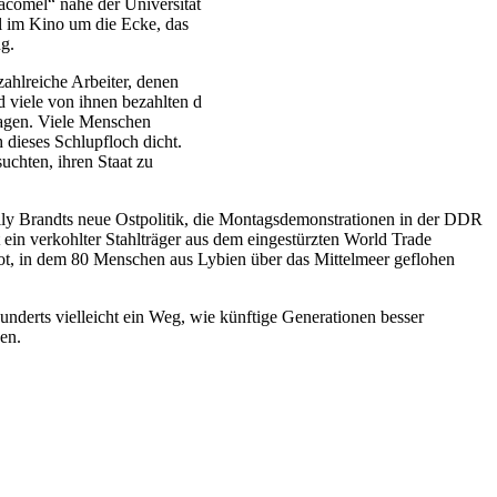
acomel“ nahe der Universität
il im Kino um die Ecke, das
g.
zahlreiche Arbeiter, denen
d viele von ihnen bezahlten d
lagen. Viele Menschen
 dieses Schlupfloch dicht.
uchten, ihren Staat zu
illy Brandts neue Ostpolitik, die Montagsdemonstrationen in der DDR
in verkohlter Stahlträger aus dem eingestürzten World Trade
oot, in dem 80 Menschen aus Lybien über das Mittelmeer geflohen
nderts vielleicht ein Weg, wie künftige Generationen besser
en.