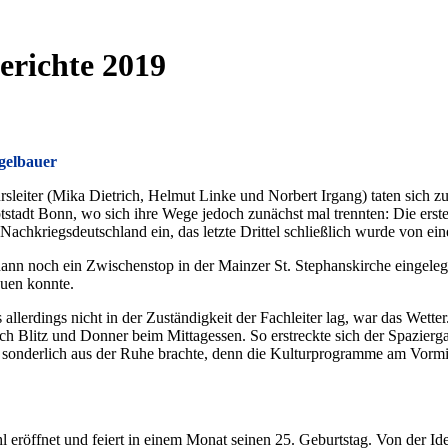
erichte 2019
gelbauer
rsleiter (Mika Dietrich, Helmut Linke und Norbert Irgang) taten sich 
stadt Bonn, wo sich ihre Wege jedoch zunächst mal trennten: Die erste
Nachkriegsdeutschland ein, das letzte Drittel schließlich wurde von ei
n noch ein Zwischenstop in der Mainzer St. Stephanskirche eingelegt
euen konnte.
as allerdings nicht in der Zuständigkeit der Fachleiter lag, war das Wet
ch Blitz und Donner beim Mittagessen. So erstreckte sich der Spazier
ht sonderlich aus der Ruhe brachte, denn die Kulturprogramme am Vormi
fnet und feiert in einem Monat seinen 25. Geburtstag. Von der Idee bi