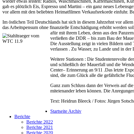
wieder etwas leisten: Radios, Waschmaschinen, Kaffemaschinen, Kühl
gab es plötzlich Eis, Espresso und Martini – ein ganz neues Lebensge
vor allem mit den beliebten Heimatfilmen Verkaufsrekorde einfuhr.
Im östlichen Teil Deutschlands hat sich in diesem Jahrzehnt vor allem
das Arbeitspensum ohne finanzielle Entschädigung erhöht werden sollte
afür mit ihrem Leben, denn aus den Panzern
verließen die DDR – bis zum Bau der Mauer w
Die Ausstellung zeigt in vielen Bildern und
verlassen . Zu Wasser, zu Lande und in der L
Weitere Stationen : Die Studentenrevolte d
und schließlich der Mauerfall und die Wen
Center– Erinnerung an 9/11 .Das letzte Exp
sind, die zum Glück alle die gefährliche Flu
Ganz zum Schluss dann der Verweis auf die 
miteienander leben können. Die Anregungen
Text: Heidrun Bleeck / Fotos: Jürgen Sotsch
Startseite Archiv
Berichte
Berichte 2022
Berichte 2021
Berichte 2020