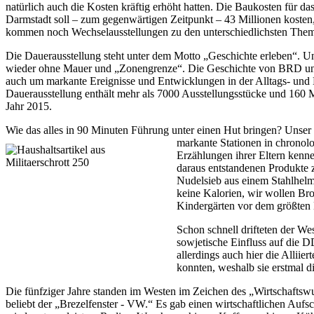
natürlich auch die Kosten kräftig erhöht hatten. Die Baukosten für
Darmstadt soll – zum gegenwärtigen Zeitpunkt – 43 Millionen kosten,
kommen noch
Wechselausstellungen zu den unterschiedlichsten The
Die Dauerausstellung steht unter dem Motto „Geschichte erleben“. Un
wieder ohne Mauer und „Zonengrenze“. Die Geschichte von BRD und D
auch um markante Ereignisse und Entwicklungen in der Alltags- und 
Dauerausstellung enthält mehr als 7000 Ausstellungsstücke und 160 
Jahr 2015.
Wie das alles in 90 Minuten Führung unter einen Hut bringen? Unser 
markante Stationen in
chronolo
Erzählungen ihrer Eltern kenne
daraus entstandenen Produkte z
Nudelsieb aus einem Stahlhelm
keine Kalorien, wir wollen Bro
Kindergärten vor dem größten
Schon schnell drifteten der We
sowjetische Einfluss auf die 
allerdings auch hier die Alliie
konnten, weshalb sie erstmal d
Die fünfziger Jahre standen im Westen im Zeichen des „Wirtschaftsw
beliebt der „Brezelfenster - VW.“ Es gab einen wirtschaftlichen Auf