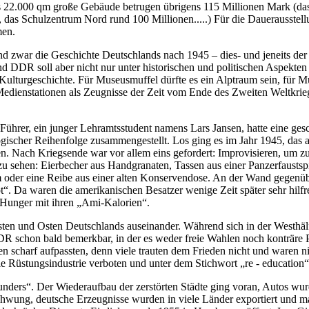
 das 22.000 qm große Gebäude betrugen übrigens 115 Millionen Mark (d
 das Schulzentrum Nord rund 100 Millionen.....) Für die Dauerausstell
men.
d zwar die Geschichte Deutschlands nach 1945 – dies- und jeneits der 
DR soll aber nicht nur unter historischen und politischen Aspekten
Kulturgeschichte. Für Museusmuffel dürfte es ein Alptraum sein, für 
Medienstationen als Zeugnisse der Zeit vom Ende des Zweiten Weltkrie
Führer, ein junger Lehramtsstudent namens Lars Jansen, hatte eine ges
gischer Reihenfolge zusammengestellt. Los ging es im Jahr 1945, das 
n. Nach Kriegsende war vor allem eins gefordert: Improvisieren, um zu 
u sehen: Eierbecher aus Handgranaten, Tassen aus einer Panzerfaustspi
 oder eine Reibe aus einer alten Konservendose. An der Wand gegenüb
t“. Da waren die amerikanischen Besatzer wenige Zeit später sehr hilfre
 Hunger mit ihren „Ami-Kalorien“.
sten und Osten Deutschlands auseinander. Während sich in der Westhäl
DDR schon bald bemerkbar, in der es weder freie Wahlen noch konträre 
rten scharf aufpassten, denn viele trauten dem Frieden nicht und waren n
ie Rüstungsindustrie verboten und unter dem Stichwort „re - education“ 
unders“. Der Wiederaufbau der zerstörten Städte ging voran, Autos wu
schwung, deutsche Erzeugnisse wurden in viele Länder exportiert und m