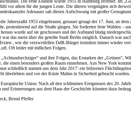
schränke. Die erste Eisdiele wurde 1955 in Hamburg eröffnet. Im „Gi
fühl vor allem für die jungen Leute. Die älteren vergnügten sich derwe
 Bundeskaanzler Adenauer sah diesen Aufschwung mit großer Genugtuun
 die Jahreszalhl 1953 eingebrannt, genauer gesagt der 17. Juni, an dem 
, protestierend auf die Straße gingen. Sie forderten freie Wahlen – un
 heraus wurde auf sie geschossen und der Aufstand blutig niedergesch
ar das meist über die geteilte Stadt Berlin möglich. Danach war auch
 Texten , wie die verzweifelten DdR-Bürger trotzdem immer wieder vers
uft. Oft leider mit tödlichen Folgen.
er „Achtundsechziger“ und ihre Folgen, das Erstarken der „Grünen“, W
de, die einen besonders großen Raum einnehmen. Aus New York kommt e
onat schließlich stammt aus dem Jahr 2017: ein hölzernes Flüchtlingsb
cht überlebten und vor der Küste Maltas in Sicherheit gebracht wurden.
Europäische Union: Nach all den schlimmen Ereignissen des 20. Jahrhu
 und Erinnerungen aus dem Haus der Geschichte könnten dazu beitrag
eck, Bernd Pfeffer