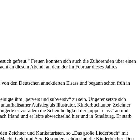
esuch gefreut.“ Freuen konnten sich auch die Zuhörenden über einen
lacht an diesem Abend, an dem der im Februar dieses Jahres
 von den Deutschen annektierten Elsass und begann schon früh in
inigte ihm „pervers und subversiv“ zu sein. Ungerer setzte sich
aufhaltsamer Aufstieg als Illustrator, Kinderbuchautor, Zeichner
erte er vor allem die Scheinheiligkeit der „upper class“ an und
h Irland und er lebte abwechselnd hier und in Straßburg. Er starb
nden Zeichner und Karikaturisten, so „Das große Liederbuch“ mit
 Macht, Geld und Sex. Besonders schön sind die Kinderbücher. Den