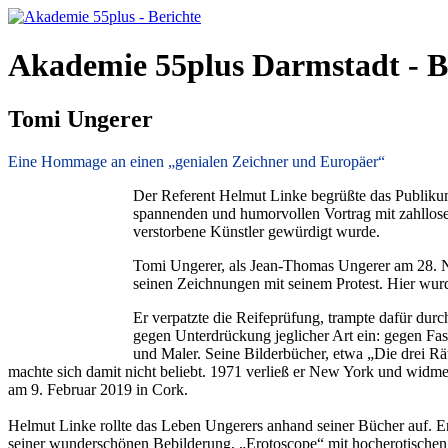
Akademie 55plus Darmstadt - B
Tomi Ungerer
Eine Hommage an einen „genialen Zeichner und Europäer“
Der Referent Helmut Linke begrüßte das Publikum
spannenden und humorvollen Vortrag mit zahllosen
verstorbene Künstler gewürdigt wurde.
Tomi Ungerer, als Jean-Thomas Ungerer am 28. No
seinen Zeichnungen mit seinem Protest. Hier wurde
Er verpatzte die Reifeprüfung, trampte dafür durc
gegen Unterdrückung jeglicher Art ein: gegen Fas
und Maler. Seine Bilderbücher, etwa „Die drei Rä
machte sich damit nicht beliebt. 1971 verließ er New York und widme
am 9. Februar 2019 in Cork.
Helmut Linke rollte das Leben Ungerers anhand seiner Bücher auf. Er
seiner wunderschönen Bebilderung, „Erotoscope“ mit hocherotischen