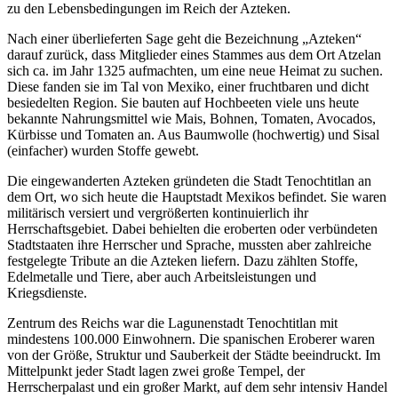
zu den Lebensbedingungen im Reich der Azteken.
Nach einer überlieferten Sage geht die Bezeichnung „Azteken“
darauf zurück, dass Mitglieder eines Stammes aus dem Ort Atzelan
sich ca. im Jahr 1325 aufmachten, um eine neue Heimat zu suchen.
Diese fanden sie im Tal von Mexiko, einer fruchtbaren und dicht
besiedelten Region. Sie bauten auf Hochbeeten viele uns heute
bekannte Nahrungsmittel wie Mais, Bohnen, Tomaten, Avocados,
Kürbisse und Tomaten an. Aus Baumwolle (hochwertig) und Sisal
(einfacher) wurden Stoffe gewebt.
Die eingewanderten Azteken gründeten die Stadt Tenochtitlan an
dem Ort, wo sich heute die Hauptstadt Mexikos befindet. Sie waren
militärisch versiert und vergrößerten kontinuierlich ihr
Herrschaftsgebiet. Dabei behielten die eroberten oder verbündeten
Stadtstaaten ihre Herrscher und Sprache, mussten aber zahlreiche
festgelegte Tribute an die Azteken liefern. Dazu zählten Stoffe,
Edelmetalle und Tiere, aber auch Arbeitsleistungen und
Kriegsdienste.
Zentrum des Reichs war die Lagunenstadt Tenochtitlan mit
mindestens 100.000 Einwohnern. Die spanischen Eroberer waren
von der Größe, Struktur und Sauberkeit der Städte beeindruckt. Im
Mittelpunkt jeder Stadt lagen zwei große Tempel, der
Herrscherpalast und ein großer Markt, auf dem sehr intensiv Handel